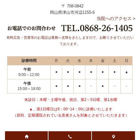
〒 708-0842
岡山県津山市河辺1155-6
当院へのアクセス >
有料広告・営業等のお電話は業務へ支障をきたしますので、
お断りさせていただい
ております。
診療時間
月
火
水
木
金
土
日
午前
●
●
●
●
●
●
▲
9:00～12:00
午後
●
●
●
-
●
-
-
15:00～18:00
休診日：木曜・土曜午後、祝日、第2～5日曜、第1水曜
▲…第1日曜日は9：00~14：00に診療いたします
（原則、定期通院されている患者さんを対象とさせていただきます）