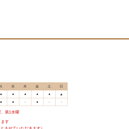
火
水
木
金
土
日
●
●
●
●
●
▲
●
●
-
●
-
-
、第1水曜
します
象とさせていただきます）