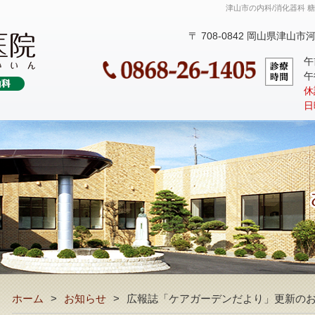
津山市の内科/消化器科 
〒 708-0842 岡山県津山市河
午
午
休
日
ホーム
お知らせ
広報誌「ケアガーデンだより」更新の