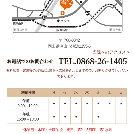
〒 708-0842
岡山県津山市河辺1155-6
当院へのアクセス >
有料広告・営業等のお電話は業務へ支障をきたしますので、
お断りさせていただい
ております。
診療時間
月
火
水
木
金
土
日
午前
●
●
●
●
●
●
▲
9:00～12:00
午後
●
●
●
-
●
-
-
15:00～18:00
休診日：木曜・土曜午後、祝日、第2～5日曜、第1水曜